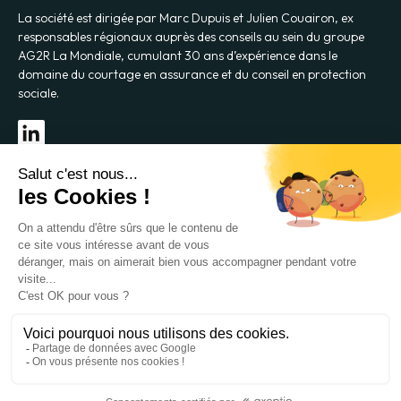
La société est dirigée par Marc Dupuis et Julien Couairon, ex
responsables régionaux auprès des conseils au sein du groupe
AG2R La Mondiale, cumulant 30 ans d’expérience dans le
domaine du courtage en assurance et du conseil en protection
sociale.
SERVICES
C&D ADVICE
Orias n° 21008298 – www.orias.fr
© 2022 C&D Advice