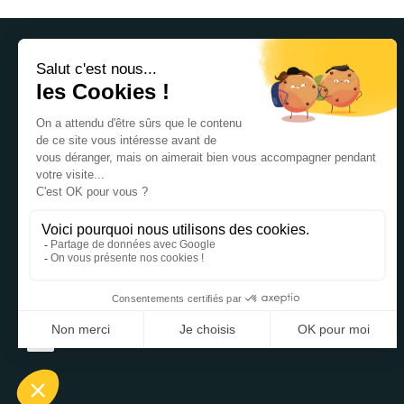
C&D Advice est un courtier en assurance expert en
protection sociale des dirigeants et professionnels et
intervient dans toute la France.
La société est dirigée par Marc Dupuis et Julien Couairon, ex
responsables régionaux auprès des conseils au sein du
groupe AG2R La Mondiale, cumulant 30 ans d’expérience
dans le domaine du courtage en assurance et du conseil en
protection sociale.