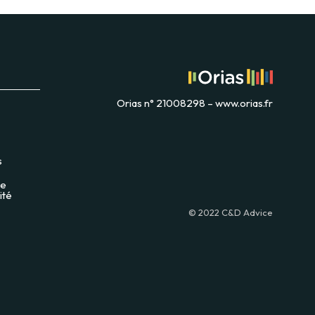
Orias n° 21008298 – www.orias.fr
s
de
ité
© 2022 C&D Advice